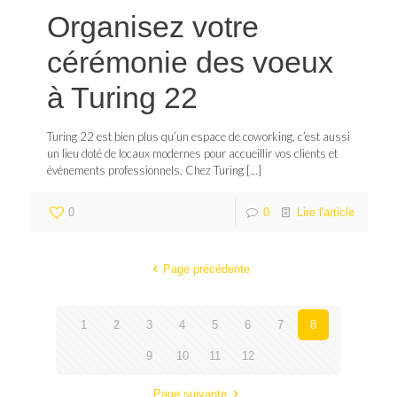
Organisez votre
cérémonie des voeux
à Turing 22
Turing 22 est bien plus qu’un espace de coworking, c’est aussi
un lieu doté de locaux modernes pour accueillir vos clients et
événements professionnels. Chez Turing
[…]
0
0
Lire l'article
Page précédente
1
2
3
4
5
6
7
8
9
10
11
12
Page suivante