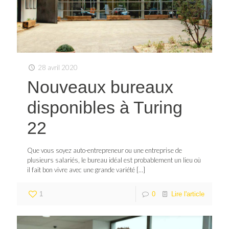
28 avril 2020
Nouveaux bureaux
disponibles à Turing
22
Que vous soyez auto-entrepreneur ou une entreprise de
plusieurs salariés, le bureau idéal est probablement un lieu où
il fait bon vivre avec une grande variété
[…]
1
0
Lire l'article