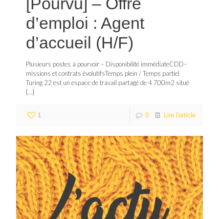
[Pourvu] – Offre
d’emploi : Agent
d’accueil (H/F)
Plusieurs postes à pourvoir – Disponibilité immédiateCDD–
missions et contrats évolutifsTemps plein / Temps partiel
Turing 22 est un espace de travail partagé de 4 700m2 situé
[…]
1
0
Lire l'article