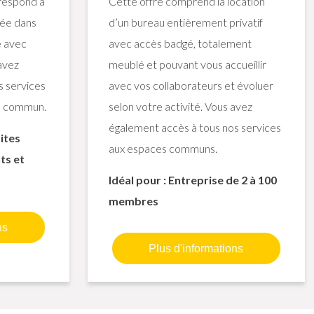
rrespond à
Cette offre comprend la location
pée dans
d’un bureau entièrement privatif
é avec
avec accès badgé, totalement
avez
meublé et pouvant vous accueillir
s services
avec vos collaborateurs et évoluer
e commun.
selon votre activité. Vous avez
également accès à tous nos services
tites
aux espaces communs.
ts et
Idéal pour : Entreprise de 2 à 100
membres
ns
Plus d'informations