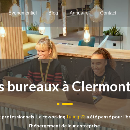
Événementiel
Blog
Annuaire
Contact
s bureaux à Clermon
x professionnels. Le coworking
a été pensé pour lib
Turing 22
l’hébergement de leur entreprise.