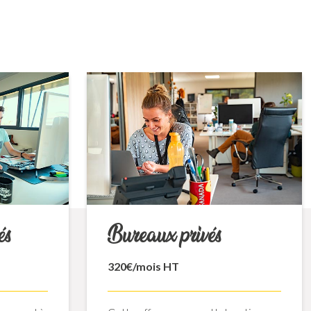
és
Bureaux privés
320€/mois HT