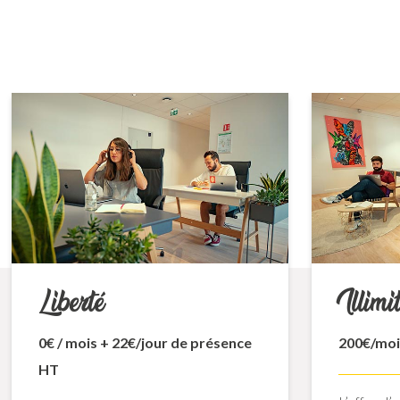
Liberté
Illimi
0€ / mois + 22€/jour de présence
200€/mo
HT