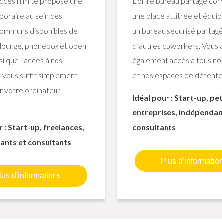
accès illimité propose une
L’offre bureau partagé co
poraire au sein des
une place attitrée et équi
ommuns disponibles de
un bureau sécurisé partag
 (lounge, phonebox et open
d’autres coworkers. Vous 
si que l’accès à nos
également accès à tous no
Il vous suffit simplement
et nos espaces de détent
r votre ordinateur
Idéal pour : Start-up, pe
entreprises, indépendan
r : Start-up, freelances,
consultants
ants et consultants
Plus d'informatio
lus d'informations