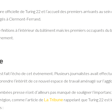
e officielle de Turing 22 et l’accueil des premiers arrivants au sei
agés à Clermont-Ferrand.
e finitions à l’intérieur du bâtiment mais les premiers occupants 
inement.
e
st fait l’écho de cet événement. Plusieurs journalistes avait effec
endre l’intérêt de ce nouvel espace de travail aménagé sur l’agg
ombées presse n’ont d’ailleurs pas manqué de souligner l’importance
région, comme l’article de
rappelant que Turing 22 est 
La Tribune
s :