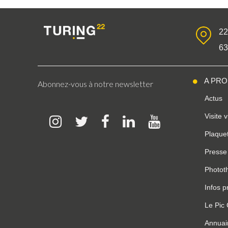
22
6
A PR
Abonnez-vous à notre newsletter
Actus
Visite 
Plaquet
Presse
Photot
Infos p
Le Pic
Annuai