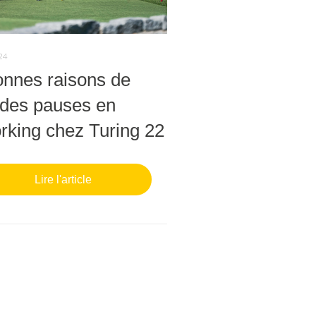
024
onnes raisons de
e des pauses en
rking chez Turing 22
Lire l'article