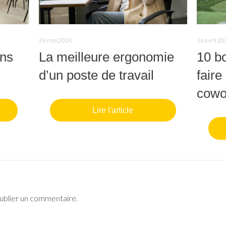
24 mai 2024
16 avril 2
ans
La meilleure ergonomie
10 b
d’un poste de travail
fair
cowo
Lire l'article
ublier un commentaire.