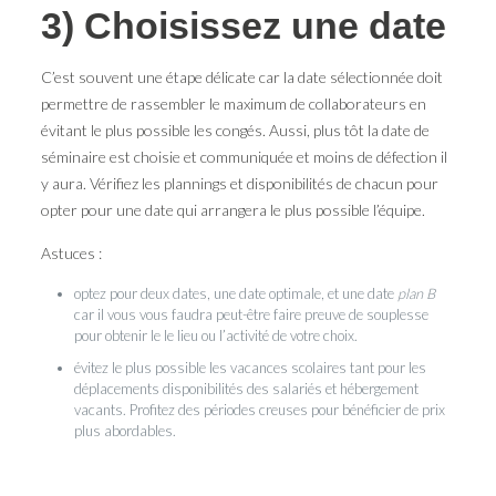
3) Choisissez une date
C’est souvent une étape délicate car la date sélectionnée doit
permettre de rassembler le maximum de collaborateurs en
évitant le plus possible les congés. Aussi, plus tôt la date de
séminaire est choisie et communiquée et moins de défection il
y aura. Vérifiez les plannings et disponibilités de chacun pour
opter pour une date qui arrangera le plus possible l’équipe.
Astuces :
optez pour deux dates, une date optimale, et une date
plan B
car il vous vous faudra peut-être faire preuve de souplesse
pour obtenir le le lieu ou l’activité de votre choix.
évitez le plus possible les vacances scolaires tant pour les
déplacements disponibilités des salariés et hébergement
vacants. Profitez des périodes creuses pour bénéficier de prix
plus abordables.