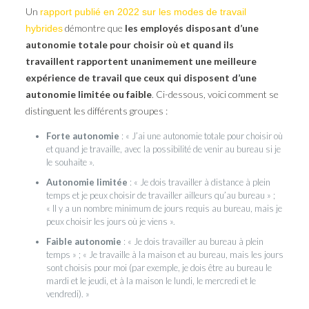
Un
rapport publié en 2022 sur les modes de travail
démontre que
les employés disposant d’une
hybrides
autonomie totale pour choisir où et quand ils
travaillent rapportent unanimement une meilleure
expérience de travail que ceux qui disposent d’une
autonomie limitée ou faible
. Ci-dessous, voici comment se
distinguent les différents groupes :
Forte autonomie
: « J’ai une autonomie totale pour choisir où
et quand je travaille, avec la possibilité de venir au bureau si je
le souhaite ».
Autonomie limitée
: « Je dois travailler à distance à plein
temps et je peux choisir de travailler ailleurs qu’au bureau » ;
« Il y a un nombre minimum de jours requis au bureau, mais je
peux choisir les jours où je viens ».
Faible autonomie
: « Je dois travailler au bureau à plein
temps » ; « Je travaille à la maison et au bureau, mais les jours
sont choisis pour moi (par exemple, je dois être au bureau le
mardi et le jeudi, et à la maison le lundi, le mercredi et le
vendredi). »